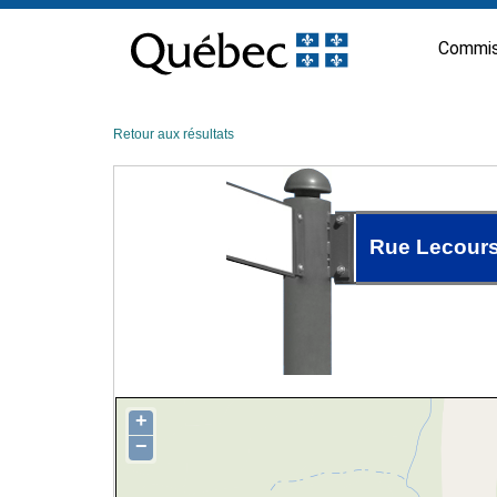
Passer
au
Commis
contenu
Retour aux résultats
Rue Lecour
+
−