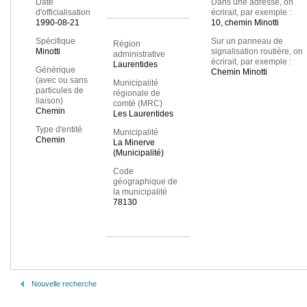
Date
Dans une adresse, on
d'officialisation
écrirait, par exemple :
1990-08-21
10, chemin Minotti
Spécifique
Sur un panneau de
Région
Minotti
signalisation routière, on
administrative
écrirait, par exemple :
Laurentides
Générique
Chemin Minotti
(avec ou sans
Municipalité
particules de
régionale de
liaison)
comté (MRC)
Chemin
Les Laurentides
Type d'entité
Municipalité
Chemin
La Minerve
(Municipalité)
Code
géographique de
la municipalité
78130
Nouvelle recherche