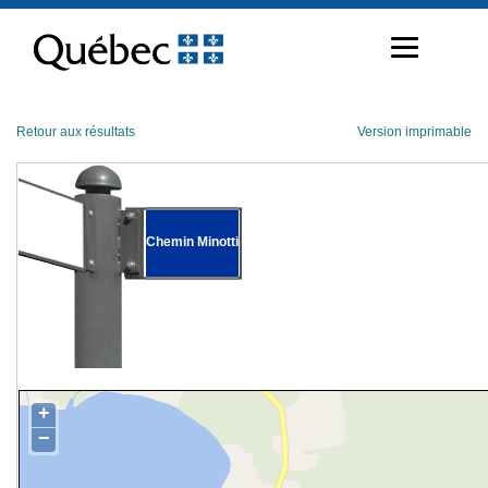
Passer
au
contenu
Retour aux résultats
Version imprimable
Chemin Minotti
+
−