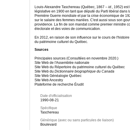
Louis-Alexandre Taschereau (Québec, 1867 –
id.
, 1952) est
législative en 1900 en tant que député du Parti libéral dans
Première Guerre mondiale et par la crise économique de 1929.
sur le salaire des femmes mariées. C'est aussi sous son gouv
providence. La fin de son mandat comme premier ministre coï
électorale et des voies de communication.
En 2012, en raison de son influence sur le cours de l'histo
du patrimoine culturel du Québec.
Sources
Principales sources (Consultées en novembre 2020.)
Site Web de l'Assemblée nationale
Site Web du Répertoire du patrimoine culturel du Québec
Site Web du
Dictionnaire biographique du Canada
Site Web Généalogie Québec
Site Web Ancestry
Plateforme de recherche Érudit
Date d'officialisation
1990-08-21
Spécifique
Taschereau
Générique (avec ou sans particules de liaison)
Boulevard