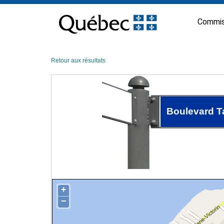
Passer
au
Commis
contenu
Retour aux résultats
Boulevard T
+
−