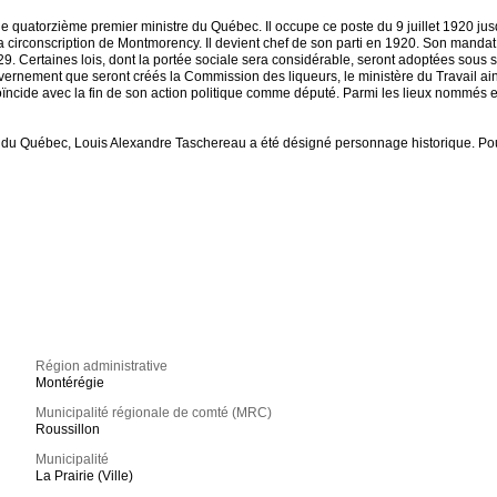
 le quatorzième premier ministre du Québec. Il occupe ce poste du 9 juillet 1920 ju
 la circonscription de Montmorency. Il devient chef de son parti en 1920. Son manda
 Certaines lois, dont la portée sociale sera considérable, seront adoptées sous son
ernement que seront créés la Commission des liqueurs, le ministère du Travail ainsi
ncide avec la fin de son action politique comme député. Parmi les lieux nommés e
ire du Québec, Louis Alexandre Taschereau a été désigné personnage historique. Pou
Région administrative
Montérégie
Municipalité régionale de comté (MRC)
Roussillon
Municipalité
La Prairie (Ville)