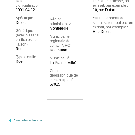
Date
Dans une adresse, on
d'officialisation
écrirait, par exemple :
1991-04-12
10, rue Dufort
Spécifique
Sur un panneau de
Région
Dufort
signalisation routière, on
administrative
écrirait, par exemple :
Montérégie
Générique
Rue Dufort
(avec ou sans
Municipalité
particules de
régionale de
liaison)
comté (MRC)
Rue
Roussillon
Type d'entité
Municipalité
Rue
La Prairie (Ville)
Code
géographique de
la municipalité
67015
Nouvelle recherche