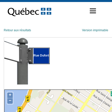
Passer
au
contenu
Retour aux résultats
Version imprimable
Rue Dufort
+
−