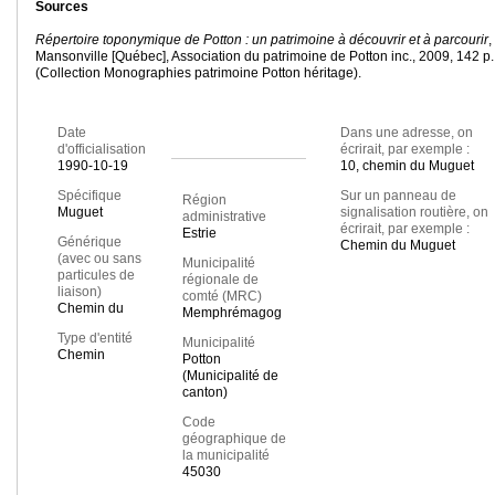
Sources
Répertoire toponymique de Potton : un patrimoine à découvrir et à parcourir
,
Mansonville [Québec], Association du patrimoine de Potton inc., 2009, 142 p
(Collection Monographies patrimoine Potton héritage).
Date
Dans une adresse, on
d'officialisation
écrirait, par exemple :
1990-10-19
10, chemin du Muguet
Spécifique
Sur un panneau de
Région
Muguet
signalisation routière, on
administrative
écrirait, par exemple :
Estrie
Générique
Chemin du Muguet
(avec ou sans
Municipalité
particules de
régionale de
liaison)
comté (MRC)
Chemin du
Memphrémagog
Type d'entité
Municipalité
Chemin
Potton
(Municipalité de
canton)
Code
géographique de
la municipalité
45030