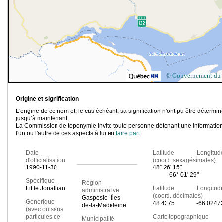
© Gouvernement du
Origine et signification
L'origine de ce nom et, le cas échéant, sa signification n’ont pu être détermi
jusqu’à maintenant.
La Commission de toponymie invite toute personne détenant une information
l'un ou l'autre de ces aspects à lui en
faire part
.
Date
Latitude Longitud
d'officialisation
(coord. sexagésimales)
1990-11-30
48° 26' 15"
-66° 01' 29"
Spécifique
Région
Little Jonathan
Latitude Longitud
administrative
(coord. décimales)
Gaspésie–Îles-
Générique
48.4375
-66.0247
de-la-Madeleine
(avec ou sans
particules de
Carte topographique
Municipalité