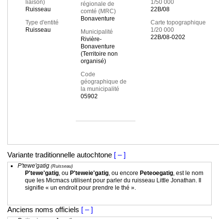
liaison)
1/50 000
régionale de
Ruisseau
22B/08
comté (MRC)
Bonaventure
Type d'entité
Carte topographique
Ruisseau
1/20 000
Municipalité
22B/08-0202
Rivière-
Bonaventure
(Territoire non
organisé)
Code
géographique de
la municipalité
05902
Variante traditionnelle autochtone
[ – ]
P'tewe'gatig
(Ruisseau)
P'tewe'gatig
, ou
P'teweie'gatig
, ou encore
Peteoegatig
,
est le nom
que les Micmacs utilisent pour parler du ruisseau Little Jonathan. Il
signifie « un endroit pour prendre le thé ».
Anciens noms officiels
[ – ]