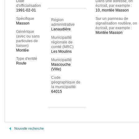
Date
Dans une adresse, on
d'officialisation
écrirait, par exemple :
1991-02-01
10, montée Masson
Spécifique
Sur un panneau de
Région
Masson
signalisation routière, on
administrative
écrirait, par exemple :
Lanaudière
Générique
Montée Masson
(avec ou sans
Municipalité
particules de
régionale de
liaison)
comté (MRC)
Montée
Les Moulins
Type d'entité
Municipalité
Route
Mascouche
(Ville)
Code
géographique de
la municipalité
64015
Nouvelle recherche