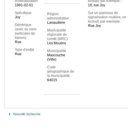
d'officialisation
écrirait, par exemple :
1991-02-01
10, rue Joy
Spécifique
Sur un panneau de
Région
Joy
signalisation routière, on
administrative
écrirait, par exemple :
Lanaudière
Générique
Rue Joy
(avec ou sans
Municipalité
particules de
régionale de
liaison)
comté (MRC)
Rue
Les Moulins
Type d'entité
Municipalité
Rue
Mascouche
(Ville)
Code
géographique de
la municipalité
64015
Nouvelle recherche