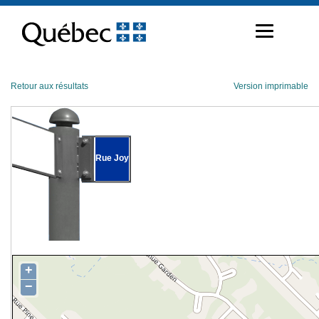
Passer
au
contenu
Retour aux résultats
Version imprimable
Rue Joy
+
−