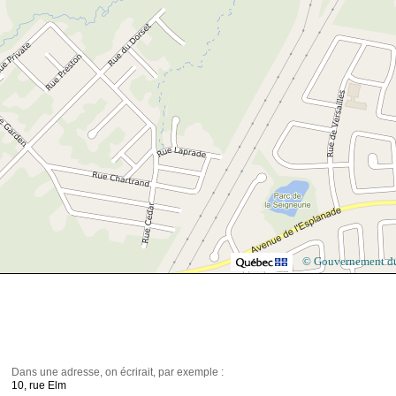
© Gouvernement d
Dans une adresse, on écrirait, par exemple :
10, rue Elm