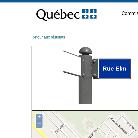
Passer
au
Commis
contenu
Retour aux résultats
Rue Elm
+
−