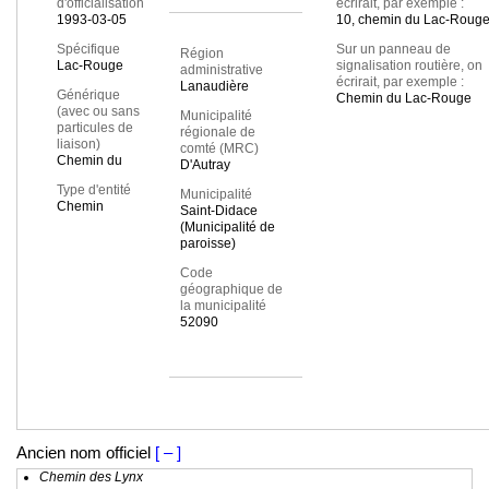
d'officialisation
écrirait, par exemple :
1993-03-05
10, chemin du Lac-Roug
Spécifique
Sur un panneau de
Région
Lac-Rouge
signalisation routière, on
administrative
écrirait, par exemple :
Lanaudière
Générique
Chemin du Lac-Rouge
(avec ou sans
Municipalité
particules de
régionale de
liaison)
comté (MRC)
Chemin du
D'Autray
Type d'entité
Municipalité
Chemin
Saint-Didace
(Municipalité de
paroisse)
Code
géographique de
la municipalité
52090
Ancien nom officiel
[ – ]
Chemin des Lynx