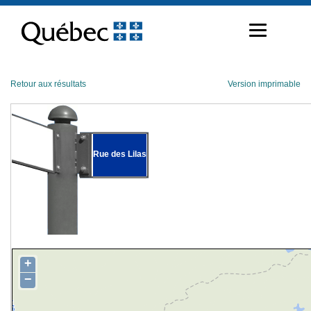
Passer
au
contenu
Retour aux résultats
Version imprimable
Rue des Lilas
+
−