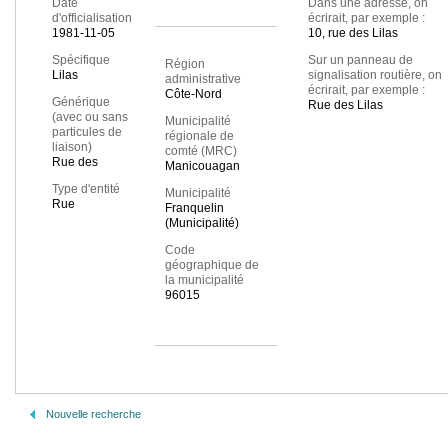
Date
Dans une adresse, on
d'officialisation
écrirait, par exemple :
1981-11-05
10, rue des Lilas
Spécifique
Sur un panneau de
Région
Lilas
signalisation routière, on
administrative
écrirait, par exemple :
Côte-Nord
Générique
Rue des Lilas
(avec ou sans
Municipalité
particules de
régionale de
liaison)
comté (MRC)
Rue des
Manicouagan
Type d'entité
Municipalité
Rue
Franquelin
(Municipalité)
Code
géographique de
la municipalité
96015
Nouvelle recherche