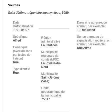
Sources
Saint-Jérôme : répertoire toponymique
, 1989.
Date
Dans une adresse, on
d'officialisation
écrirait, par exemple :
1991-06-07
10, rue Alfred
Spécifique
Sur un panneau de
Région
Alfred
signalisation routière, on
administrative
écrirait, par exemple :
Laurentides
Générique
Rue Alfred
(avec ou sans
Municipalité
particules de
régionale de
liaison)
comté (MRC)
Rue
La Rivière-du-
Nord
Type d'entité
Rue
Municipalité
Saint-Jérôme
(Ville)
Code
géographique de
la municipalité
75017