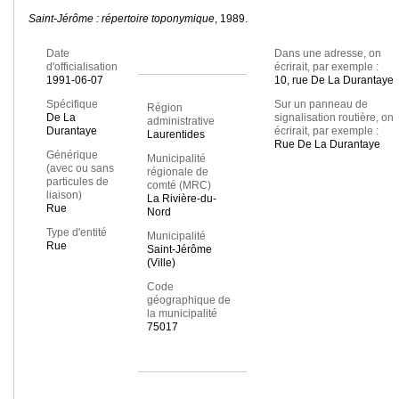
Saint-Jérôme : répertoire toponymique
, 1989.
Date
Dans une adresse, on
d'officialisation
écrirait, par exemple :
1991-06-07
10, rue De La Durantaye
Spécifique
Sur un panneau de
Région
De La
signalisation routière, on
administrative
Durantaye
écrirait, par exemple :
Laurentides
Rue De La Durantaye
Générique
Municipalité
(avec ou sans
régionale de
particules de
comté (MRC)
liaison)
La Rivière-du-
Rue
Nord
Type d'entité
Municipalité
Rue
Saint-Jérôme
(Ville)
Code
géographique de
la municipalité
75017