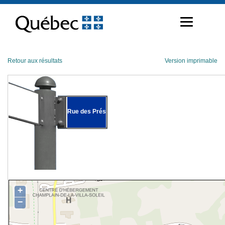
Passer
au
contenu
Retour aux résultats
Version imprimable
Rue des Prés
+
−