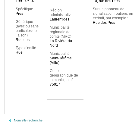
1991-06-07
10, rue des Prés
Spécifique
Sur un panneau de
Région
Prés
signalisation routière, on
administrative
écrirait, par exemple :
Laurentides
Générique
Rue des Prés
(avec ou sans
Municipalité
particules de
régionale de
liaison)
comté (MRC)
Rue des
La Rivière-du-
Nord
Type d'entité
Rue
Municipalité
Saint-Jérôme
(Ville)
Code
géographique de
la municipalité
75017
Nouvelle recherche