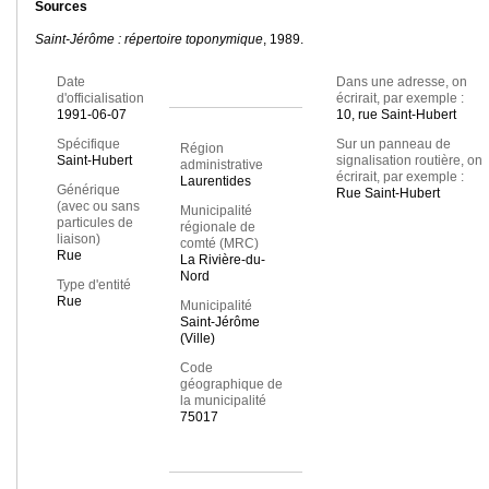
Sources
Saint-Jérôme : répertoire toponymique
, 1989.
Date
Dans une adresse, on
d'officialisation
écrirait, par exemple :
1991-06-07
10, rue Saint-Hubert
Spécifique
Sur un panneau de
Région
Saint-Hubert
signalisation routière, on
administrative
écrirait, par exemple :
Laurentides
Générique
Rue Saint-Hubert
(avec ou sans
Municipalité
particules de
régionale de
liaison)
comté (MRC)
Rue
La Rivière-du-
Nord
Type d'entité
Rue
Municipalité
Saint-Jérôme
(Ville)
Code
géographique de
la municipalité
75017