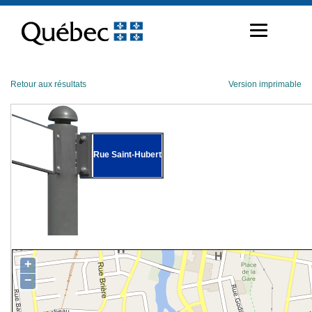
Passer
au
contenu
Retour aux résultats
Version imprimable
Rue Saint-Hubert
+
−