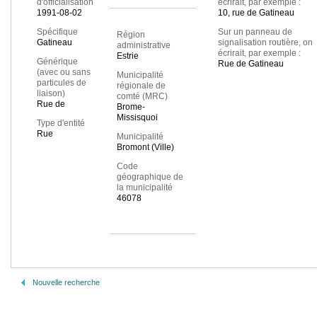
d'officialisation
écrirait, par exemple :
1991-08-02
10, rue de Gatineau
Spécifique
Sur un panneau de
Région
Gatineau
signalisation routière, on
administrative
écrirait, par exemple :
Estrie
Générique
Rue de Gatineau
(avec ou sans
Municipalité
particules de
régionale de
liaison)
comté (MRC)
Rue de
Brome-
Missisquoi
Type d'entité
Rue
Municipalité
Bromont (Ville)
Code
géographique de
la municipalité
46078
Nouvelle recherche