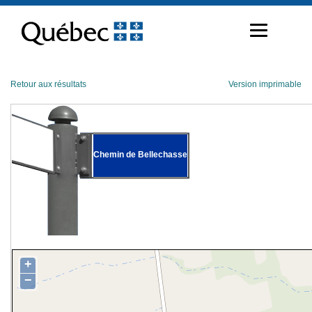
Passer
au
contenu
Retour aux résultats
Version imprimable
Chemin de Bellechasse
+
−