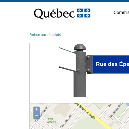
Passer
au
Commis
contenu
Retour aux résultats
Rue des Épe
+
−