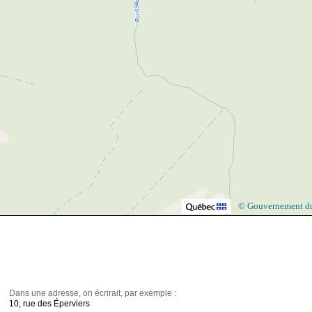
© Gouvernement d
Dans une adresse, on écrirait, par exemple :
10, rue des Éperviers