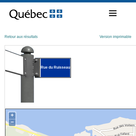
Passer
au
contenu
Retour aux résultats
Version imprimable
Rue du Ruisseau
+
−