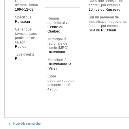
Date
Dans une adresse, on
d'officialisation
écrirait, par exemple :
1994-12-09
10, rue du Ruisseau
Spécifique
Sur un panneau de
Région
Ruisseau
signalisation routière, on
administrative
écrirait, par exemple :
Centre-du-
Générique
Rue du Ruisseau
Québec
(avec ou sans
particules de
Municipalité
liaison)
régionale de
Rue du
comté (MRC)
Drummond
Type d'entité
Rue
Municipalité
Drummondville
(Ville)
Code
géographique de
la municipalité
49058
Nouvelle recherche