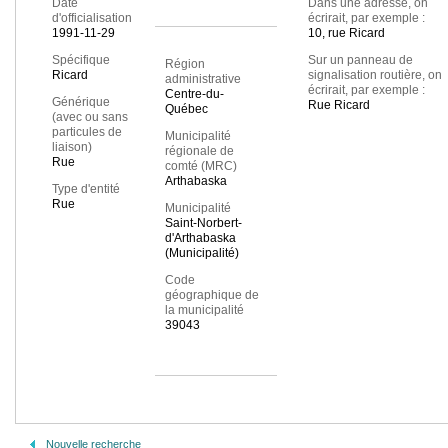
Date
Dans une adresse, on
d'officialisation
écrirait, par exemple :
1991-11-29
10, rue Ricard
Spécifique
Sur un panneau de
Région
Ricard
signalisation routière, on
administrative
écrirait, par exemple :
Centre-du-
Générique
Rue Ricard
Québec
(avec ou sans
particules de
Municipalité
liaison)
régionale de
Rue
comté (MRC)
Arthabaska
Type d'entité
Rue
Municipalité
Saint-Norbert-
d'Arthabaska
(Municipalité)
Code
géographique de
la municipalité
39043
Nouvelle recherche