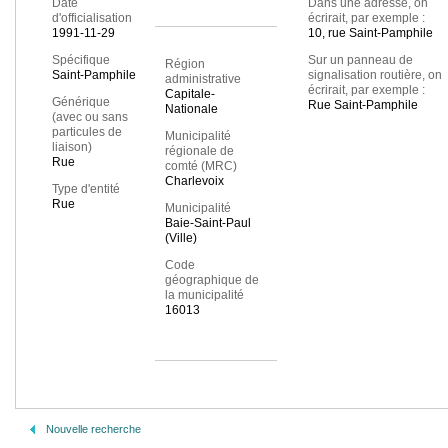
Date
Dans une adresse, on
d'officialisation
écrirait, par exemple :
1991-11-29
10, rue Saint-Pamphile
Spécifique
Sur un panneau de
Région
Saint-Pamphile
signalisation routière, on
administrative
écrirait, par exemple :
Capitale-
Générique
Rue Saint-Pamphile
Nationale
(avec ou sans
particules de
Municipalité
liaison)
régionale de
Rue
comté (MRC)
Charlevoix
Type d'entité
Rue
Municipalité
Baie-Saint-Paul
(Ville)
Code
géographique de
la municipalité
16013
Nouvelle recherche