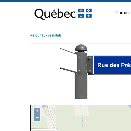
Passer
au
Commis
contenu
Retour aux résultats
Rue des Pré
+
−