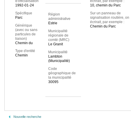
d'officialisation
écrirait, par exemple :
1992-01-24
10, chemin du Parc
Spécifique
Sur un panneau de
Région
Parc
signalisation routière, on
administrative
écrirait, par exemple :
Estrie
Générique
Chemin du Parc
(avec ou sans
Municipalité
particules de
régionale de
liaison)
comté (MRC)
Chemin du
Le Granit
Type d'entité
Municipalité
Chemin
Lambton
(Municipalité)
Code
géographique de
la municipalité
30095
Nouvelle recherche