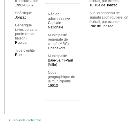
d'officialisation
écrirait, par exemple :
1992-03-02
10, rue de Jonzac
Spécifique
Sur un panneau de
Région
Jonzac
signalisation routière, on
administrative
écrirait, par exemple :
Capitale-
Générique
Rue de Jonzac
Nationale
(avec ou sans
particules de
Municipalité
liaison)
régionale de
Rue de
comté (MRC)
Charlevoix
Type d'entité
Rue
Municipalité
Baie-Saint-Paul
(Ville)
Code
géographique de
la municipalité
16013
Nouvelle recherche