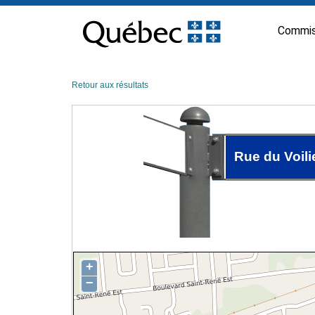
Passer
au
Commis
contenu
Retour aux résultats
Rue du Voili
+
−