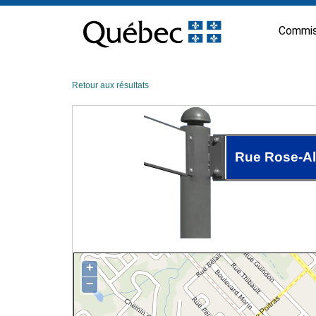
Passer
au
Commis
contenu
Retour aux résultats
Rue Rose-Al
+
−