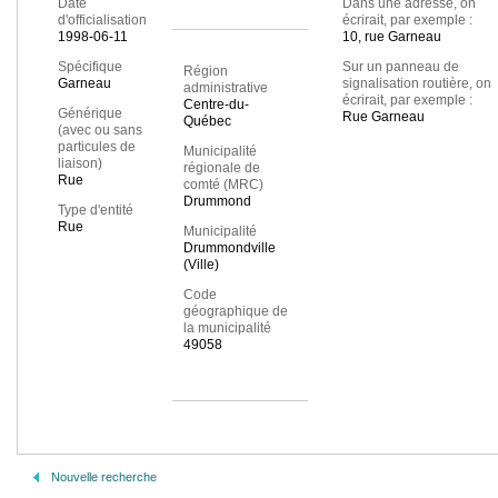
Date
Dans une adresse, on
d'officialisation
écrirait, par exemple :
1998-06-11
10, rue Garneau
Spécifique
Sur un panneau de
Région
Garneau
signalisation routière, on
administrative
écrirait, par exemple :
Centre-du-
Générique
Rue Garneau
Québec
(avec ou sans
particules de
Municipalité
liaison)
régionale de
Rue
comté (MRC)
Drummond
Type d'entité
Rue
Municipalité
Drummondville
(Ville)
Code
géographique de
la municipalité
49058
Nouvelle recherche