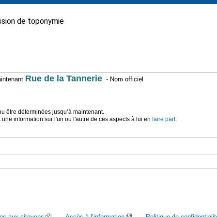
sion de toponymie
Rue de la Tannerie
maintenant
- Nom officiel
t pu être déterminées jusqu’à maintenant.
ne information sur l'un ou l'autre de ces aspects à lui en
faire part
.
ces aux citoyens
Accès à l’information
Politique de confidentialit