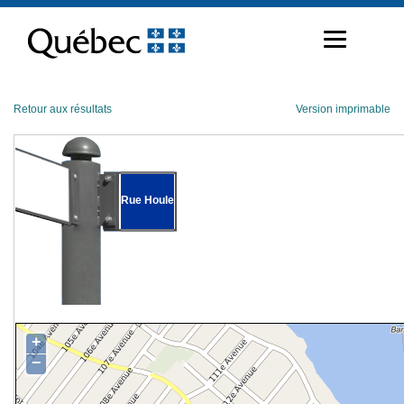
Passer
au
contenu
Retour aux résultats
Version imprimable
Rue Houle
+
−