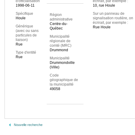
d'officialisation
écrirait, par exemple :
1998-06-11
10, rue Houle
Spécifique
Sur un panneau de
Région
Houle
signalisation routière, on
administrative
écrirait, par exemple :
Centre-du-
Générique
Rue Houle
Québec
(avec ou sans
particules de
Municipalité
liaison)
régionale de
Rue
comté (MRC)
Drummond
Type d'entité
Rue
Municipalité
Drummondville
(Ville)
Code
géographique de
la municipalité
49058
Nouvelle recherche