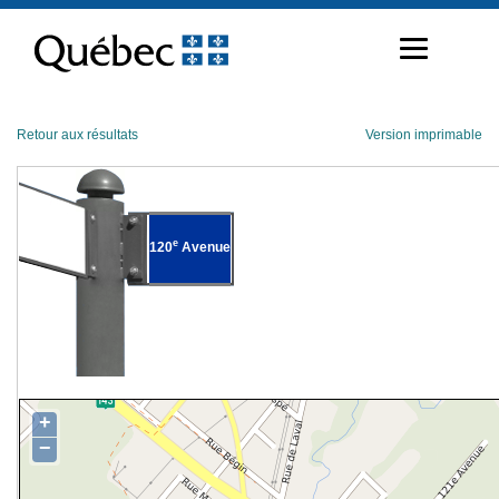
Passer
au
contenu
Retour aux résultats
Version imprimable
e
120
Avenue
+
−