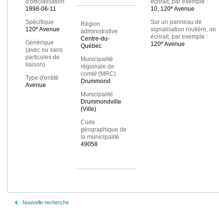
d'officialisation
écrirait, par exemple :
e
1998-06-11
10, 120
Avenue
Spécifique
Sur un panneau de
Région
e
120
Avenue
signalisation routière, on
administrative
écrirait, par exemple :
Centre-du-
Générique
e
120
Avenue
Québec
(avec ou sans
particules de
Municipalité
liaison)
régionale de
comté (MRC)
Type d'entité
Drummond
Avenue
Municipalité
Drummondville
(Ville)
Code
géographique de
la municipalité
49058
Nouvelle recherche