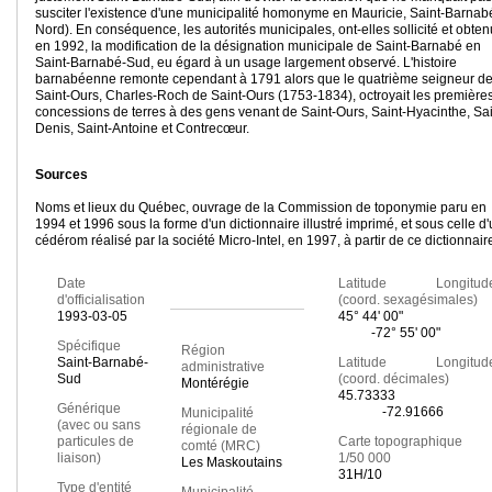
susciter l'existence d'une municipalité homonyme en Mauricie, Saint-Barnabé
Nord). En conséquence, les autorités municipales, ont-elles sollicité et obten
en 1992, la modification de la désignation municipale de Saint-Barnabé en
Saint-Barnabé-Sud, eu égard à un usage largement observé. L'histoire
barnabéenne remonte cependant à 1791 alors que le quatrième seigneur d
Saint-Ours, Charles-Roch de Saint-Ours (1753-1834), octroyait les première
concessions de terres à des gens venant de Saint-Ours, Saint-Hyacinthe, Sai
Denis, Saint-Antoine et Contrecœur.
Sources
Noms et lieux du Québec, ouvrage de la Commission de toponymie paru en
1994 et 1996 sous la forme d'un dictionnaire illustré imprimé, et sous celle d
cédérom réalisé par la société Micro-Intel, en 1997, à partir de ce dictionnair
Date
Latitude Longitud
d'officialisation
(coord. sexagésimales)
1993-03-05
45° 44' 00"
-72° 55' 00"
Spécifique
Région
Saint-Barnabé-
Latitude Longitud
administrative
Sud
(coord. décimales)
Montérégie
45.73333
Générique
-72.91666
Municipalité
(avec ou sans
régionale de
particules de
Carte topographique
comté (MRC)
liaison)
1/50 000
Les Maskoutains
31H/10
Type d'entité