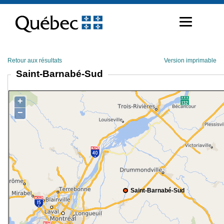
Passer
au
contenu
Retour aux résultats
Version imprimable
Saint-Barnabé-Sud
+
−
Saint-Barnabé-Sud