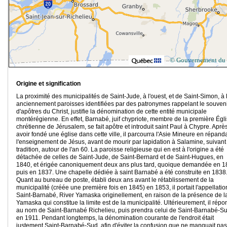
© Gouvernement du
Origine et signification
La proximité des municipalités de Saint-Jude, à l'ouest, et de Saint-Simon, à l
anciennement paroisses identifiées par des patronymes rappelant le souven
d'apôtres du Christ, justifie la dénomination de cette entité municipale
montérégienne. En effet, Barnabé, juif chypriote, membre de la première Égl
chrétienne de Jérusalem, se fait apôtre et introduit saint Paul à Chypre. Aprè
avoir fondé une église dans cette ville, il parcourra l'Asie Mineure en répand
l'enseignement de Jésus, avant de mourir par lapidation à Salamine, suivant
tradition, autour de l'an 60. La paroisse religieuse qui en est à l'origine a été
détachée de celles de Saint-Jude, de Saint-Bernard et de Saint-Hugues, en
1840, et érigée canoniquement deux ans plus tard, quoique demandée en 1
puis en 1837. Une chapelle dédiée à saint Barnabé a été construite en 1838
Quant au bureau de poste, établi deux ans avant le rétablissement de la
municipalité (créée une première fois en 1845) en 1853, il portait l'appellatio
Saint-Barnabé, River Yamaska originellement, en raison de la présence de l
Yamaska qui constitue la limite est de la municipalité. Ultérieurement, il répo
au nom de Saint-Barnabé Richelieu, puis prendra celui de Saint-Barnabé-S
en 1911. Pendant longtemps, la dénomination courante de l'endroit était
justement Saint-Barnabé-Sud, afin d'éviter la confusion que ne manquait pa