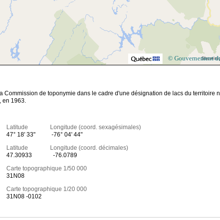
© Gouvernement d
la Commission de toponymie dans le cadre d'une désignation de lacs du territoire 
, en 1963.
Latitude Longitude (coord. sexagésimales)
47° 18' 33"
-76° 04' 44"
Latitude Longitude (coord. décimales)
47.30933
-76.0789
Carte topographique 1/50 000
31N08
Carte topographique 1/20 000
31N08 -0102