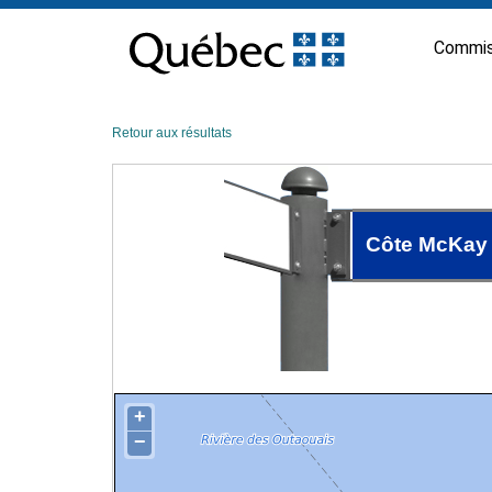
Passer
au
Commis
contenu
Retour aux résultats
Côte McKay
+
−