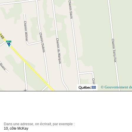
© Gouvernement d
Dans une adresse, on écrirait, par exemple :
10, côte McKay