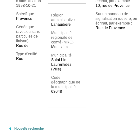
d'officialisation
écrirait, par exemple :
1993-10-21
10, rue de Provence
Spécifique
Sur un panneau de
Région
Provence
signalisation routière, on
administrative
écrirait, par exemple :
Lanaudière
Générique
Rue de Provence
(avec ou sans
Municipalité
particules de
régionale de
liaison)
comté (MRC)
Rue de
Montcalm
Type d'entité
Municipalité
Rue
Saint-Lin–
Laurentides
(Ville)
Code
géographique de
la municipalité
63048
Nouvelle recherche