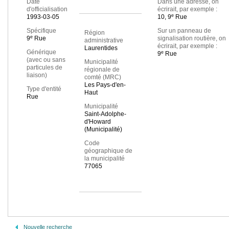
Date
Dans une adresse, on
d'officialisation
écrirait, par exemple :
e
1993-03-05
10, 9
Rue
Spécifique
Sur un panneau de
Région
e
9
Rue
signalisation routière, on
administrative
écrirait, par exemple :
Laurentides
Générique
e
9
Rue
(avec ou sans
Municipalité
particules de
régionale de
liaison)
comté (MRC)
Les Pays-d'en-
Type d'entité
Haut
Rue
Municipalité
Saint-Adolphe-
d'Howard
(Municipalité)
Code
géographique de
la municipalité
77065
Nouvelle recherche