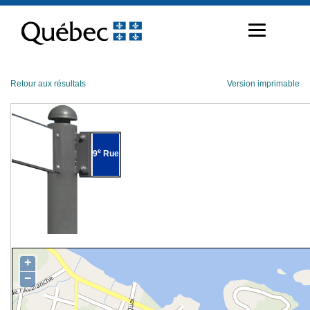
Passer
au
contenu
Retour aux résultats
Version imprimable
e
9
Rue
+
−