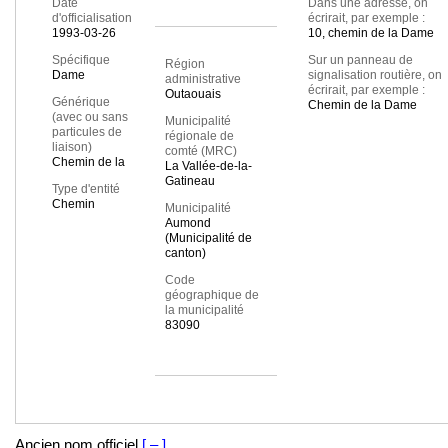
Date
Dans une adresse, on
d'officialisation
écrirait, par exemple :
1993-03-26
10, chemin de la Dame
Spécifique
Sur un panneau de
Région
Dame
signalisation routière, on
administrative
écrirait, par exemple :
Outaouais
Générique
Chemin de la Dame
(avec ou sans
Municipalité
particules de
régionale de
liaison)
comté (MRC)
Chemin de la
La Vallée-de-la-
Gatineau
Type d'entité
Chemin
Municipalité
Aumond
(Municipalité de
canton)
Code
géographique de
la municipalité
83090
Ancien nom officiel
[ – ]