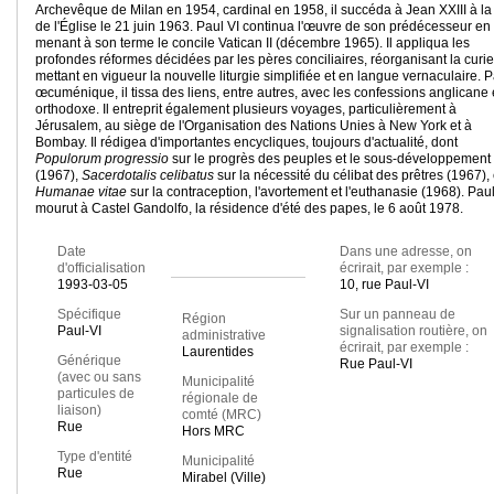
Archevêque de Milan en 1954, cardinal en 1958, il succéda à Jean XXIII à la 
de l'Église le 21 juin 1963. Paul VI continua l'œuvre de son prédécesseur en
menant à son terme le concile Vatican II (décembre 1965). Il appliqua les
profondes réformes décidées par les pères conciliaires, réorganisant la curie
mettant en vigueur la nouvelle liturgie simplifiée et en langue vernaculaire. 
œcuménique, il tissa des liens, entre autres, avec les confessions anglicane 
orthodoxe. Il entreprit également plusieurs voyages, particulièrement à
Jérusalem, au siège de l'Organisation des Nations Unies à New York et à
Bombay. Il rédigea d'importantes encycliques, toujours d'actualité, dont
Populorum progressio
sur le progrès des peuples et le sous-développement
(1967),
Sacerdotalis celibatus
sur la nécessité du célibat des prêtres (1967), 
Humanae vitae
sur la contraception, l'avortement et l'euthanasie (1968). Paul
mourut à Castel Gandolfo, la résidence d'été des papes, le 6 août 1978.
Date
Dans une adresse, on
d'officialisation
écrirait, par exemple :
1993-03-05
10, rue Paul-VI
Spécifique
Sur un panneau de
Région
Paul-VI
signalisation routière, on
administrative
écrirait, par exemple :
Laurentides
Générique
Rue Paul-VI
(avec ou sans
Municipalité
particules de
régionale de
liaison)
comté (MRC)
Rue
Hors MRC
Type d'entité
Municipalité
Rue
Mirabel (Ville)