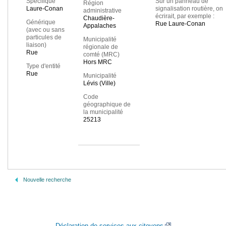
Spécifique
Sur un panneau de
Région
Laure-Conan
signalisation routière, on
administrative
écrirait, par exemple :
Chaudière-
Générique
Rue Laure-Conan
Appalaches
(avec ou sans
particules de
Municipalité
liaison)
régionale de
Rue
comté (MRC)
Hors MRC
Type d'entité
Rue
Municipalité
Lévis (Ville)
Code
géographique de
la municipalité
25213
Nouvelle recherche
Déclaration de services aux citoyens