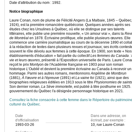
Date d'attribution du nom : 1992.
Notice biographique
Laure Conan, nom de plume de Félicité Angers (La Malbaie, 1845 – Québec
1924), est la première romancière québécoise. Quelques années après ses
études chez les Ursulines à Québec, où elle se distingue par ses talents
littéraires, elle publie une première nouvelle, « Un amour vrai », dans la
Rev
de Montréal
en 1878. Écrivaine prolifique, elle publie plusieurs œuvres. Elle
commence une carrière journalistique au cours de la décennie 1890 et colla
à la rédaction de textes dans plusieurs revues et journaux; ses écrits contest
souvent le rôle dévolu aux femmes à cette époque.
En 1900, son texte « Nos
établissements d'éducation » fait partie du collectif
Les femmes du Canada : 
vie et leurs œuvres
, présenté à l'Exposition universelle de Paris. Laure Cona
reçoit le prix Montyon de l'Académie française en 1903
pour son roman
historique
L'Oublié
et devient la première écrivaine au Canada à recevoir un 
hommage. Parmi ses autres romans, mentionnons
Angéline de Montbrun
(1881),
À l'œuvre et à l'épreuve
(1891) et
La vaine foi
(1921), ainsi que des
biographies religieuses éditées en 1913 sous le titre
Physionomies de saints
Son dernier roman,
La Sève immortelle
, est publié à titre posthume en 1925.
gouvernement du Québec l'a désignée personnage historique en 2021.
Consultez la fiche consacrée à cette femme dans le Répertoire du patrimoin
culturel du Québec.
Date
Dans une adresse, on
d'officialisation
écrirait, par exemple :
1993-03-26
10, rue Laure-Conan