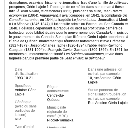
dramaturge, essayiste, historien et journaliste. Issu d'une famille de cultivate
prospères, Gérin-Lajoie fit l'apologie de ce métier dans son roman à thèse
intitulé
Jean Rivard, le défricheur
(1862), puis dans sa suite,
Jean Rivard,
économiste
(1864). Auparavant, il avait composé, en 1842, la complainte
Un
Canadien errant
et, en 1844, la tragédie
Le jeune Latour.
Journaliste à Montr
à
La Minerve
(1845-1847), il fut ensuite admis au Barreau du Bas-Canada e
1848. Il délaissa cependant la pratique du droit au profit d'une carrière de
traducteur et de bibliothécaire pour le gouvernement du Canada-Uni, puis p
le gouvernement du Canada. Sur le plan littéraire, Gérin-Lajoie appartenait 
l'École de Québec, mouvement qui réunissait notamment Octave Crémazie
(1827-1879), Joseph-Charles Taché (1820-1894), l'abbé Henri-Raymond
Casgrain (1831-1904) et François-Xavier Garneau (1809-1866). En 1861, le
membres du mouvement ont fondé
Les Soirées canadiennes
, revue dans
laquelle parut la première partie de
Jean Rivard, le défricheur
.
Date
Dans une adresse, on
d'officialisation
écrirait, par exemple :
1993-10-21
10, rue Antoine-Gérin-
Lajoie
Spécifique
Région
Antoine-Gérin-
Sur un panneau de
administrative
Lajoie
signalisation routière, on
Centre-du-
écrirait, par exemple :
Québec
Générique
Rue Antoine-Gérin-Lajoie
(avec ou sans
Municipalité
particules de
régionale de
liaison)
comté (MRC)
Rue
Nicolet-Yamaska
Type d'entité