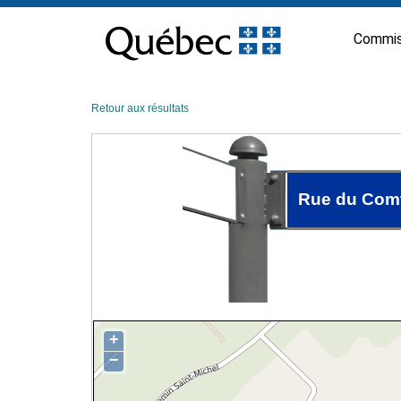
Passer
au
Commis
contenu
Retour aux résultats
Rue du Comt
+
−