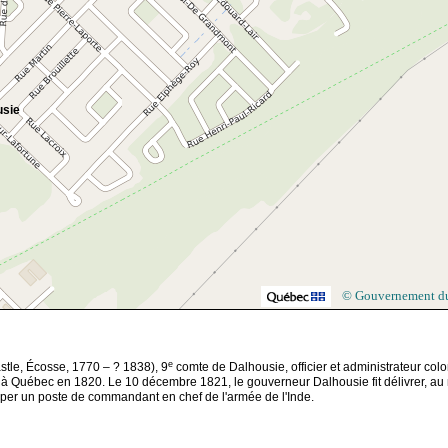
usie
© Gouvernement d
e
tle, Écosse, 1770 – ? 1838), 9
comte de Dalhousie, officier et administrateur colo
ler à Québec en 1820. Le 10 décembre 1821, le gouverneur Dalhousie fit délivrer, a
cuper un poste de commandant en chef de l'armée de l'Inde.