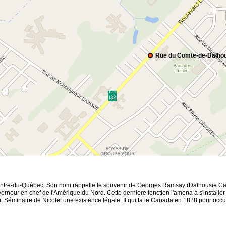
Rue du Comte-de-Dalho
Centre-du-Québec. Son nom rappelle le souvenir de Georges Ramsay (Dalhousie Cas
verneur en chef de l'Amérique du Nord. Cette dernière fonction l'amena à s'instal
it Séminaire de Nicolet une existence légale. Il quitta le Canada en 1828 pour oc