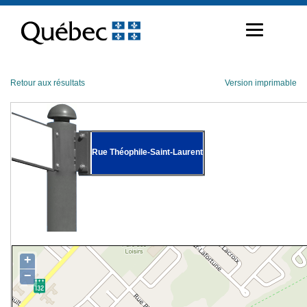
Passer
au
contenu
Retour aux résultats
Version imprimable
Rue Théophile-Saint-Laurent
+
−