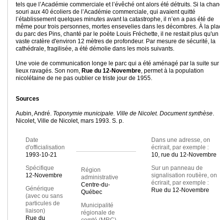
tels que l’Académie commerciale et l’évêché ont alors été détruits. Si la cha
souri aux 40 écoliers de l’Académie commerciale, qui avaient quitté
l’établissement quelques minutes avant la catastrophe, il n’en a pas été de
même pour trois personnes, mortes ensevelies dans les décombres. À la pla
du parc des Pins, chanté par le poète Louis Fréchette, il ne restait plus qu'un
vaste cratère d'environ 12 mètres de profondeur. Par mesure de sécurité, la
cathédrale, fragilisée, a été démolie dans les mois suivants.
Une voie de communication longe le parc qui a été aménagé par la suite sur
lieux ravagés. Son nom,
Rue du 12-Novembre
, permet à la population
nicolétaine de ne pas oublier ce triste jour de 1955.
Sources
Aubin, André.
Toponymie municipale. Ville de Nicolet. Document synthèse
.
Nicolet, Ville de Nicolet, mars 1993. S. p.
Date
Dans une adresse, on
d'officialisation
écrirait, par exemple :
1993-10-21
10, rue du 12-Novembre
Spécifique
Sur un panneau de
Région
12-Novembre
signalisation routière, on
administrative
écrirait, par exemple :
Centre-du-
Générique
Rue du 12-Novembre
Québec
(avec ou sans
particules de
Municipalité
liaison)
régionale de
Rue du