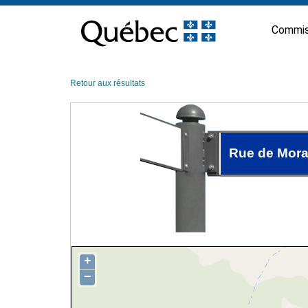
Passer
au
Commis
contenu
Retour aux résultats
Rue de Mora
+
−