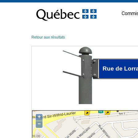
Passer
au
Commis
contenu
Retour aux résultats
Rue de Lorr
+
−