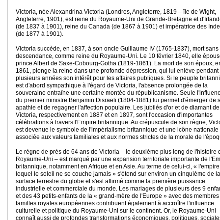
Victoria, née Alexandrina Victoria (Londres, Angleterre, 1819 – île de Wight,
Angleterre, 1901), est reine du Royaume-Uni de Grande-Bretagne et d'Irlan
(de 1837 à 1901), reine du Canada (de 1867 à 1901) et impératrice des Ind
(de 1877 à 1901).
Victoria succède, en 1837, à son oncle Guillaume IV (1765-1837), mort sans
descendance, comme reine du Royaume-Uni. Le 10 février 1840, elle épous
prince Albert de Saxe-Cobourg-Gotha (1819-1861). La mort de son époux, e
1861, plonge la reine dans une profonde dépression, qui lui enlève pendant
plusieurs années son intérêt pour les affaires publiques. Si le peuple britann
est d'abord sympathique à l'égard de Victoria, l'absence prolongée de la
souveraine entraîne une certaine montée du républicanisme. Seule l'influen
du premier ministre Benjamin Disraeli (1804-1881) lui permet d'émerger de 
apathie et de regagner l'affection populaire. Les jubilés d'or et de diamant de
Victoria, respectivement en 1887 et en 1897, sont l'occasion d'importantes
célébrations à travers l'Empire britannique. Au crépuscule de son règne, Vict
est devenue le symbole de l'impérialisme britannique et une icône nationale
associée aux valeurs familiales et aux normes strictes de la morale de l'épo
Le règne de près de 64 ans de Victoria – le deuxième plus long de l'histoire 
Royaume-Uni – est marqué par une expansion territoriale importante de l'Em
britannique, notamment en Afrique et en Asie. Au terme de celui-ci, « l'empire
lequel le soleil ne se couche jamais » s'étend sur environ un cinquième de l
surface terrestre du globe et s'est affirmé comme la première puissance
industrielle et commerciale du monde. Les mariages de plusieurs des 9 enfa
et des 43 petits-enfants de la « grand-mère de l'Europe » avec des membres
familles royales européennes contribuent également à accroître l'influence
culturelle et politique du Royaume-Uni sur le continent. Or, le Royaume-Uni
connaît aussi de profondes transformations économiques, politiques, sociale