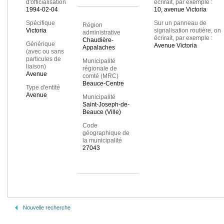
d'officialisation
écrirait, par exemple :
1994-02-04
10, avenue Victoria
Spécifique
Sur un panneau de
Région
Victoria
signalisation routière, on
administrative
écrirait, par exemple :
Chaudière-
Générique
Avenue Victoria
Appalaches
(avec ou sans
particules de
Municipalité
liaison)
régionale de
Avenue
comté (MRC)
Beauce-Centre
Type d'entité
Avenue
Municipalité
Saint-Joseph-de-
Beauce (Ville)
Code
géographique de
la municipalité
27043
Nouvelle recherche