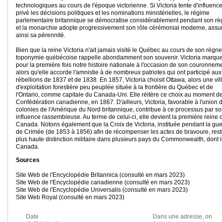
technologiques au cours de l'époque victorienne. Si Victoria tente d'influenc
privé les décisions politiques et les nominations ministérielles, le régime
parlementaire britannique se démocratise considérablement pendant son r
et la monarchie adopte progressivement son rôle cérémonial moderne, assu
ainsi sa pérennité.
Bien que la reine Victoria n'ait jamais visité le Québec au cours de son règne
toponymie québécoise rappelle abondamment son souvenir. Victoria marqu
pour la première fois notre histoire nationale à l'occasion de son couronneme
alors qu'elle accorde l'amnistie à de nombreux patriotes qui ont participé aux
rébellions de 1837 et de 1838. En 1857, Victoria choisit Ottawa, alors une vil
d'exploitation forestière peu peuplée située à la frontière du Québec et de
l'Ontario, comme capitale du Canada-Uni. Elle réitère ce choix au moment de
Confédération canadienne, en 1867. D'ailleurs, Victoria, favorable à l'union 
colonies de l'Amérique du Nord britannique, contribue à ce processus par s
influence rassembleuse. Au terme de celui-ci, elle devient la première reine 
Canada. Notons également que la Croix de Victoria, instituée pendant la gue
de Crimée (de 1853 à 1856) afin de récompenser les actes de bravoure, rest
plus haute distinction militaire dans plusieurs pays du Commonwealth, dont 
Canada.
Sources
Site Web de l'Encyclopédie Britannica (consulté en mars 2023)
Site Web de l'Encyclopédie canadienne (consulté en mars 2023)
Site Web de l'Encyclopédie Universalis (consulté en mars 2023)
Site Web Royal (consulté en mars 2023)
Date
Dans une adresse, on