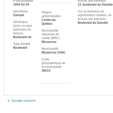
d'officialisation
écrirait, par exemple :
1994-02-04
10, boulevard du Danube
Spécifique
Sur un panneau de
Région
Danube
signalisation routière, on
administrative
écrirait, par exemple :
Centre-du-
Générique
Boulevard du Danube
Québec
(avec ou sans
particules de
Municipalité
liaison)
régionale de
Boulevard du
comté (MRC)
Bécancour
Type d'entité
Boulevard
Municipalité
Bécancour (Ville)
Code
géographique de
la municipalité
38010
Nouvelle recherche