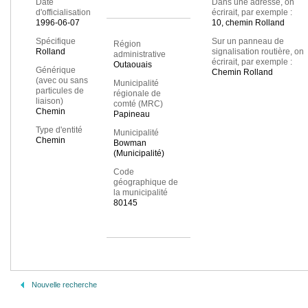
Date
Dans une adresse, on
d'officialisation
écrirait, par exemple :
1996-06-07
10, chemin Rolland
Spécifique
Sur un panneau de
Région
Rolland
signalisation routière, on
administrative
écrirait, par exemple :
Outaouais
Générique
Chemin Rolland
(avec ou sans
Municipalité
particules de
régionale de
liaison)
comté (MRC)
Chemin
Papineau
Type d'entité
Municipalité
Chemin
Bowman
(Municipalité)
Code
géographique de
la municipalité
80145
Nouvelle recherche