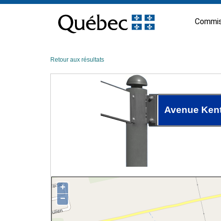
Passer
au
Commis
contenu
Retour aux résultats
Avenue Ken
+
−