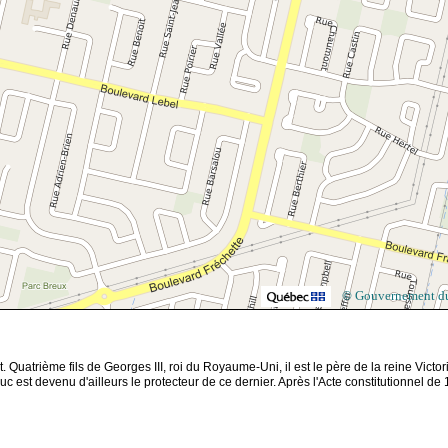
© Gouvernement d
trième fils de Georges III, roi du Royaume-Uni, il est le père de la reine Victoria
 est devenu d'ailleurs le protecteur de ce dernier. Après l'Acte constitutionnel de