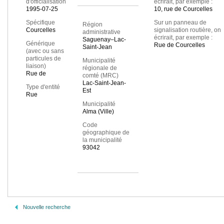
d'officialisation
écrirait, par exemple :
1995-07-25
10, rue de Courcelles
Spécifique
Sur un panneau de
Région
Courcelles
signalisation routière, on
administrative
écrirait, par exemple :
Saguenay–Lac-
Générique
Rue de Courcelles
Saint-Jean
(avec ou sans
particules de
Municipalité
liaison)
régionale de
Rue de
comté (MRC)
Lac-Saint-Jean-
Type d'entité
Est
Rue
Municipalité
Alma (Ville)
Code
géographique de
la municipalité
93042
Nouvelle recherche