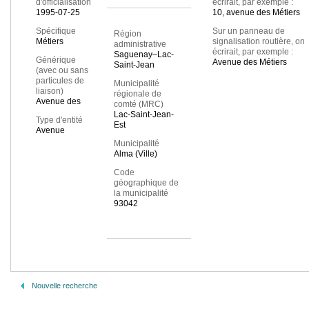
d'officialisation
écrirait, par exemple :
1995-07-25
10, avenue des Métiers
Spécifique
Sur un panneau de
Région
Métiers
signalisation routière, on
administrative
écrirait, par exemple :
Saguenay–Lac-
Générique
Avenue des Métiers
Saint-Jean
(avec ou sans
particules de
Municipalité
liaison)
régionale de
Avenue des
comté (MRC)
Lac-Saint-Jean-
Type d'entité
Est
Avenue
Municipalité
Alma (Ville)
Code
géographique de
la municipalité
93042
Nouvelle recherche